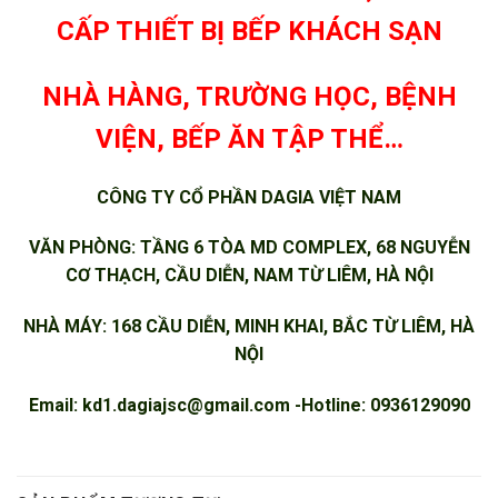
CẤP THIẾT BỊ BẾP KHÁCH SẠN
NHÀ HÀNG, TRƯỜNG HỌC, BỆNH
VIỆN, BẾP ĂN TẬP THỂ…
CÔNG TY CỔ PHẦN DAGIA VIỆT NAM
VĂN PHÒNG: TẦNG 6 TÒA MD COMPLEX, 68 NGUYỄN
CƠ THẠCH, CẦU DIỄN, NAM TỪ LIÊM, HÀ NỘI
NHÀ MÁY: 168 CẦU DIỄN, MINH KHAI, BẮC TỪ LIÊM, HÀ
NỘI
Email:
kd1.dagiajsc@gmail.com
-Hotline: 0936129090