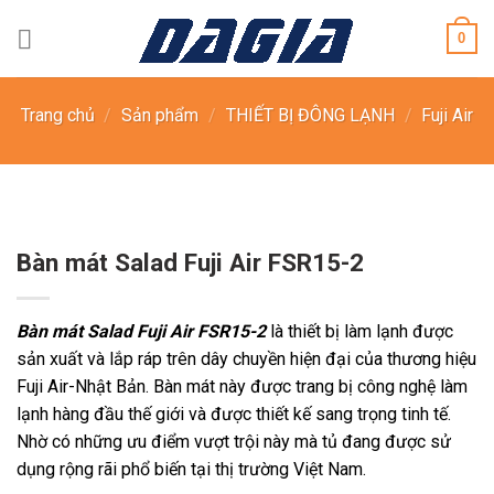
Skip
0
to
content
Trang chủ
/
Sản phẩm
/
THIẾT BỊ ĐÔNG LẠNH
/
Fuji Air
Bàn mát Salad Fuji Air FSR15-2
Bàn mát Salad Fuji Air FSR15-2
là thiết bị làm lạnh được
sản xuất và lắp ráp trên dây chuyền hiện đại của thương hiệu
Fuji Air-Nhật Bản. Bàn mát này được trang bị công nghệ làm
lạnh hàng đầu thế giới và được thiết kế sang trọng tinh tế.
Nhờ có những ưu điểm vượt trội này mà tủ đang được sử
dụng rộng rãi phổ biến tại thị trường Việt Nam.