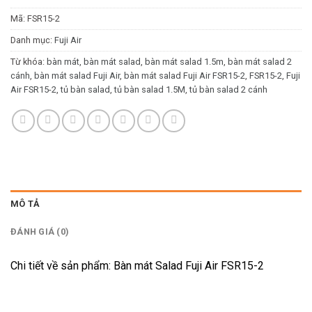
Mã:
FSR15-2
Danh mục:
Fuji Air
Từ khóa:
bàn mát
,
bàn mát salad
,
bàn mát salad 1.5m
,
bàn mát salad 2
cánh
,
bàn mát salad Fuji Air
,
bàn mát salad Fuji Air FSR15-2
,
FSR15-2
,
Fuji
Air FSR15-2
,
tủ bàn salad
,
tủ bàn salad 1.5M
,
tủ bàn salad 2 cánh
MÔ TẢ
ĐÁNH GIÁ (0)
Chi tiết về sản phẩm: Bàn mát Salad Fuji Air FSR15-2