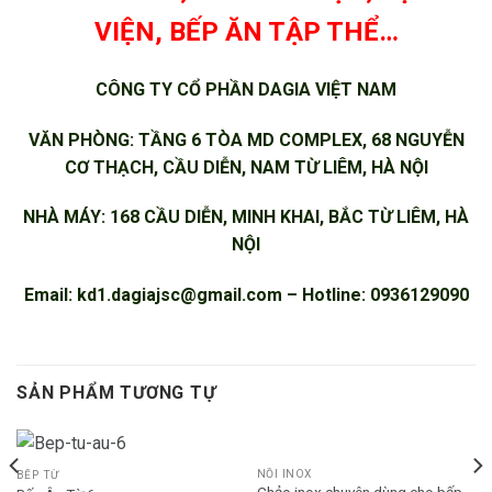
VIỆN, BẾP ĂN TẬP THỂ…
CÔNG TY CỔ PHẦN DAGIA VIỆT NAM
VĂN PHÒNG: TẦNG 6 TÒA MD COMPLEX, 68 NGUYỄN
CƠ THẠCH, CẦU DIỄN, NAM TỪ LIÊM, HÀ NỘI
NHÀ MÁY: 168 CẦU DIỄN, MINH KHAI, BẮC TỪ LIÊM, HÀ
NỘI
Email:
kd1.dagiajsc@gmail.com
– Hotline: 0936129090
SẢN PHẨM TƯƠNG TỰ
NỒI INOX
BẾP TỪ