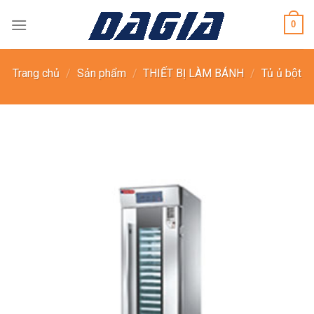
Skip
0
to
content
Trang chủ
/
Sản phẩm
/
THIẾT BỊ LÀM BÁNH
/
Tủ ủ bột