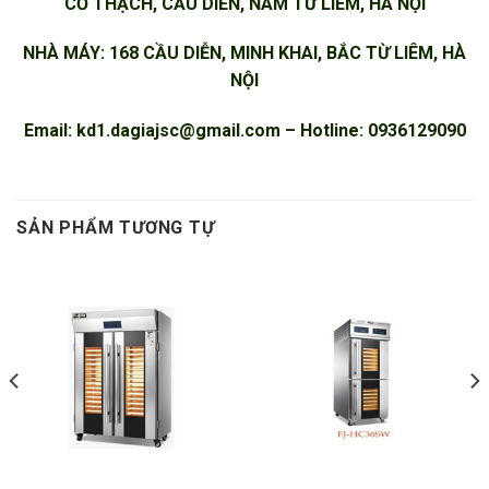
CƠ THẠCH, CẦU DIỄN, NAM TỪ LIÊM, HÀ NỘI
NHÀ MÁY: 168 CẦU DIỄN, MINH KHAI, BẮC TỪ LIÊM, HÀ
NỘI
Email:
kd1.dagiajsc@gmail.com
– Hotline: 0936129090
SẢN PHẨM TƯƠNG TỰ