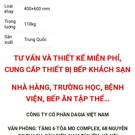
Loại
400×600 mm
khay
Trọng
110kg
lượng
Sản
Trung Quốc
xuất
TƯ VẤN VÀ THIẾT KẾ MIỄN PHÍ,
CUNG CẤP THIẾT BỊ BẾP KHÁCH SẠN
NHÀ HÀNG, TRƯỜNG HỌC, BỆNH
VIỆN, BẾP ĂN TẬP THỂ…
CÔNG TY CỔ PHẦN DAGIA VIỆT NAM
VĂN PHÒNG: TẦNG 6 TÒA MD COMPLEX, 68 NGUYỄN