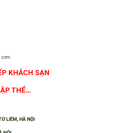
́u cơm.
BẾP KHÁCH SẠN
TẬP THỂ…
Ừ LIÊM, HÀ NỘI
 NỘI