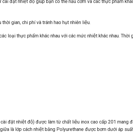
 cài đặt nhiệt độ giúp bạn có thể nấu cơm và các thực phẩm kh
hời gian, chi phí và tránh hao hụt nhiên liệu.
ác loại thực phẩm khác nhau với các mức nhiệt khác nhau. Thời g
̀ cài đặt nhiệt độ) được làm từ chất liệu inox cao cấp 201 mang 
, ở giữa là lớp cách nhiệt bằng Polyurethane được bơm dưới áp suâ