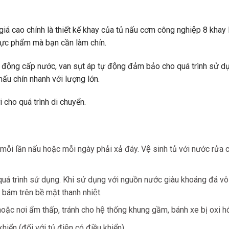
́ cao chính là thiết kế khay của tủ nấu cơm công nghiệp 8 khay là
̣c phẩm mà bạn cần làm chín.
 động cấp nước, van sụt áp tự động đảm bảo cho quá trình sử dụ
ấu chín nhanh với lượng lớn.
̣i cho quá trình di chuyển.
̃i lần nấu hoặc mỗi ngày phải xả đáy. Vệ sinh tủ với nước rửa
uá trình sử dụng. Khi sử dụng với nguồn nước giàu khoáng đá vôi 
 bám trên bề mặt thanh nhiệt.
 hoặc nơi ẩm thấp, tránh cho hệ thống khung gầm, bánh xe bị oxi ho
̉n (đối với tủ điện có điều khiển)