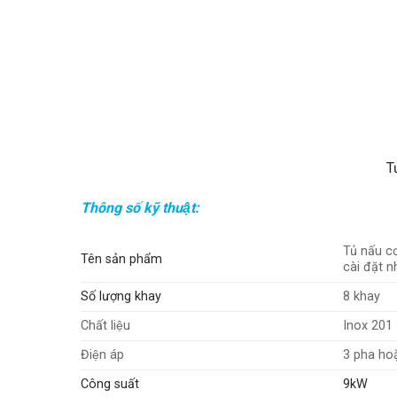
Tu
Thông số kỹ thuật:
Tủ nấu c
Tên sản phẩm
cài đặt n
Số lượng khay
8 khay
Chất liệu
Inox 201
Điện áp
3 pha hoă
Công suất
9kW