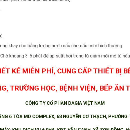
.
̉.
trong khay cho bằng lượng nước nấu như nấu cơm bình thường.
. Chờ khoảng 3-5 phút để áp suất hơi trong tủ giảm mới mở tủ nâ
IẾT KẾ MIỄN PHÍ, CUNG CẤP THIẾT BỊ 
G, TRƯỜNG HỌC, BỆNH VIỆN, BẾP ĂN 
CÔNG TY CỔ PHẦN DAGIA VIỆT NAM
NG 6 TÒA MD COMPLEX, 68 NGUYỄN CƠ THẠCH, PHƯỜNG T
MÁY: KHU DỊCH VỤ 6.9HA, KĐT VÂN CANH, XÃ SƠN ĐỒNG, HÀ