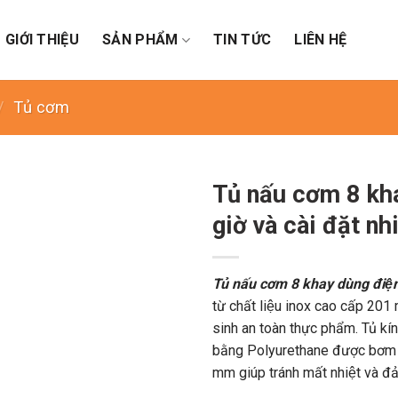
GIỚI THIỆU
SẢN PHẨM
TIN TỨC
LIÊN HỆ
/
Tủ cơm
Tủ nấu cơm 8 kha
giờ và cài đặt nh
Tủ nấu cơm 8 khay dùng điện (C
từ chất liệu inox cao cấp 201
sinh an toàn thực phẩm. Tủ kín h
bằng Polyurethane được bơm dươ
mm giúp tránh mất nhiệt và đ