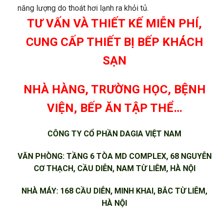
năng lượng do thoát hơi lạnh ra khỏi tủ.
TƯ VẤN VÀ THIẾT KẾ MIỄN PHÍ,
CUNG CẤP THIẾT BỊ BẾP KHÁCH
SẠN
NHÀ HÀNG, TRƯỜNG HỌC, BỆNH
VIỆN, BẾP ĂN TẬP THỂ…
CÔNG TY CỔ PHẦN DAGIA VIỆT NAM
VĂN PHÒNG: TẦNG 6 TÒA MD COMPLEX, 68 NGUYỄN
CƠ THẠCH, CẦU DIỄN, NAM TỪ LIÊM, HÀ NỘI
NHÀ MÁY: 168 CẦU DIỄN, MINH KHAI, BẮC TỪ LIÊM,
HÀ NỘI