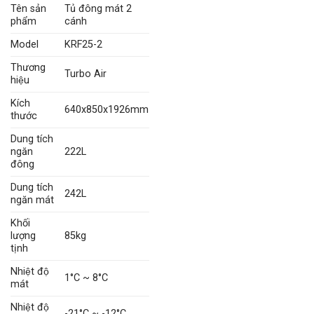
Tên sản
Tủ đông mát 2
phẩm
cánh
Model
KRF25-2
Thương
Turbo Air
hiệu
Kích
640x850x1926mm
thước
Dung tích
ngăn
222L
đông
Dung tích
242L
ngăn mát
Khối
lượng
85kg
tịnh
Nhiệt độ
1°C ~ 8°C
mát
Nhiệt độ
-21°C ~ -12°C