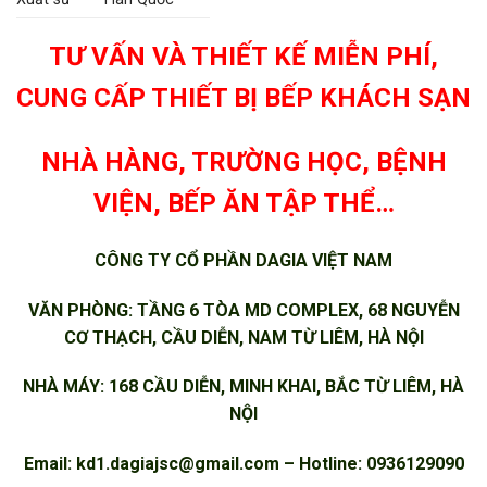
TƯ VẤN VÀ THIẾT KẾ MIỄN PHÍ,
CUNG CẤP THIẾT BỊ BẾP KHÁCH SẠN
NHÀ HÀNG, TRƯỜNG HỌC, BỆNH
VIỆN, BẾP ĂN TẬP THỂ…
CÔNG TY CỔ PHẦN DAGIA VIỆT NAM
VĂN PHÒNG: TẦNG 6 TÒA MD COMPLEX, 68 NGUYỄN
CƠ THẠCH, CẦU DIỄN, NAM TỪ LIÊM, HÀ NỘI
NHÀ MÁY: 168 CẦU DIỄN, MINH KHAI, BẮC TỪ LIÊM, HÀ
NỘI
Email:
kd1.dagiajsc@gmail.com
– Hotline: 0936129090