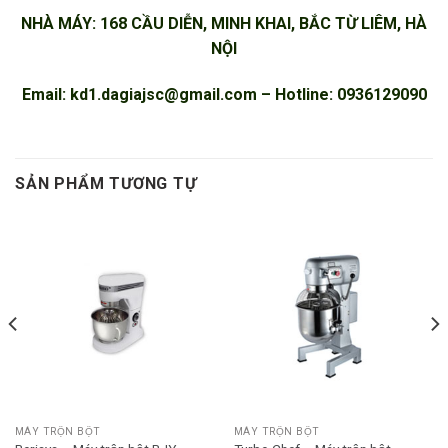
NHÀ MÁY: 168 CẦU DIỄN, MINH KHAI, BẮC TỪ LIÊM, HÀ
NỘI
Email:
kd1.dagiajsc@gmail.com
– Hotline: 0936129090
SẢN PHẨM TƯƠNG TỰ
MÁY TRỘN BỘT
MÁY TRỘN BỘT