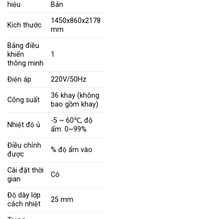
hiệu
Bản
1450x860x2178
Kích thước
mm
Bảng điều
khiển
1
thông minh
Điện áp
220V/50Hz
36 khay (không
Công suất
bao gồm khay)
-5 ~ 60℃, độ
Nhiệt độ ủ
ẩm: 0~99%
Điều chỉnh
% độ ẩm vào
được
Cài đặt thời
Có
gian
Độ dày lớp
25 mm
cách nhiệt