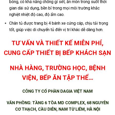
bóng, có khả năng chống gỉ sét, ăn mòn trong suốt thời
gian dài sử dụng, bền bỉ trong mọi môi trường khắc
nghiệt nhiệt độ cao, độ ẩm cao.
Chân tủ được trang bị 4 bánh xe cứng cáp, chịu tải trọng
tốt, giúp việc di chuyển tủ đến vị trí khác dễ dàng hơn.
TƯ VẤN VÀ THIẾT KẾ MIỄN PHÍ,
CUNG CẤP THIẾT BỊ BẾP KHÁCH SẠN
NHÀ HÀNG, TRƯỜNG HỌC, BỆNH
VIỆN, BẾP ĂN TẬP THỂ…
CÔNG TY CỔ PHẦN DAGIA VIỆT NAM
VĂN PHÒNG: TẦNG 6 TÒA MD COMPLEX, 68 NGUYỄN
CƠ THẠCH, CẦU DIỄN, NAM TỪ LIÊM, HÀ NỘI