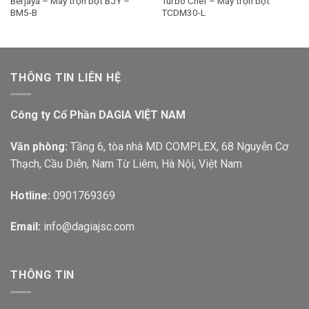
Berjaya – Máy trộn bột BJY –
Turbo Chef – Máy trộn bột
BM5-B
TCDM30-L
THÔNG TIN LIÊN HỆ
Công ty Cổ Phần DAGIA VIỆT NAM
Văn phòng:
Tầng 6, tòa nhà MD COMPLEX, 68 Nguyễn Cơ
Thạch, Cầu Diễn, Nam Từ Liêm, Hà Nội, Việt Nam
Hotline:
0901769369
Email:
info@dagiajsc.com
THÔNG TIN