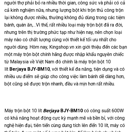
người thợ phải bỏ ra nhiều thời gian, công sức và phải có cả
cả kinh nghiệm nữa, nhưng lượng bột khi trộn thủ công trộn
lại không được nhiều, thường không đủ dùng trong các tiệm
bánh, quán ăn,…Vì thế, rất nhiều loại máy trộn bột đã ra đời,
nhưng trên thị trường phức tạp như hiện nay, nên chọn loại
máy nào có chất lượng cùng với thiết kế tối ưu nhất cho
người dùng. Hôm nay, Kingshop.vn xin giới thiệu đến các bạn
một máy trộn bột chính hãng được nhập khẩu nguyên chiếc
từ Malaysia về Việt Nam đó chính là máy trộn bột 10
lít
Berjaya
BJY-BM10
, với thiết kế đa năng, tiện dụng và có
nhiều ưu điểm sẽ giúp cho công việc làm bánh dễ dàng hơn,
bột cũng sẽ được trộn nhanh, đều và mịn hơn rất nhiều.
Máy trộn bột 10 lít
Berjaya
BJY-BM10
có công suất 600W
có khả năng hoạt động cực kỳ mạnh mẽ và bền bỉ, với công
nghệ hiện đại, tiên tiến cùng dung tích lên đến 10 lít, máy có