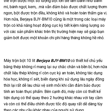
thể trộn được một số lượng bột lớn để làm bánh như bánh
mì, bánh ngọt, kem,…mà vẫn đảm bảo được chất lượng thơm
ngon, bột được trộn đều, không khô và hoàn toàn thấm gia vị.
Hơn nữa, Berjaya BJY-BM10 cũng là một trong các loại máy
trộn có khả năng hoạt động cực kỳ tiết kiệm năng lượng so
với các sản phẩm khác trên thị trường hiện nay sẽ giúp bạn
giảm bớt được một khoản chi phí hàng tháng không hề nhỏ.
Máy trộn bột 10 lít
Berjaya BJY-BM10
có thiết kế chủ yếu
bằng thép không rỉ mang lại sự chắc chắn và bền bỉ, hơn nữa
chất liệu thép không rỉ còn cực kỳ an toàn, không tác dụng
hóa học, không rỉ sét, biến dạng khi sử dụng lâu ngày đồng
thời lại rất dễ lau chùi vệ sinh mỗi khi cần đảm bảo được
tính an toàn thực phẩm. Bên cạnh đó, máy còn có thiết kế
tiện dụng có thể quay theo 2 hướng khác nhau với tay cầm
và còn có thể điều chỉnh được tốc độ quay rất dễ dàng tùy
theo các nhu cầu khác nhau của người sử dụng.