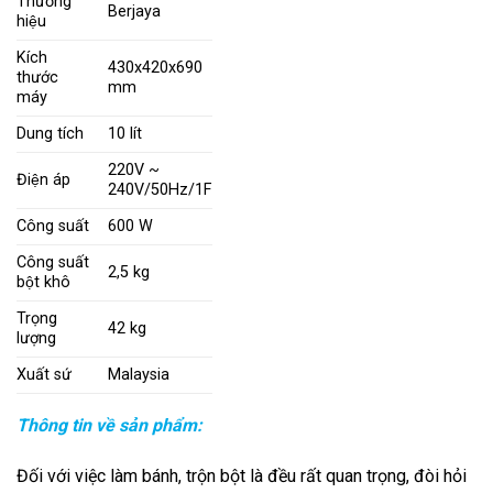
Thương
Berjaya
hiệu
Kích
430x420x690
thước
mm
máy
Dung tích
10 lít
220V ~
Điện áp
240V/50Hz/1F
Công suất
600 W
Công suất
2,5 kg
bột khô
Trọng
42 kg
lượng
Xuất sứ
Malaysia
Thông tin về sản phẩm:
Đối với việc làm bánh, trộn bột là đều rất quan trọng, đòi hỏi