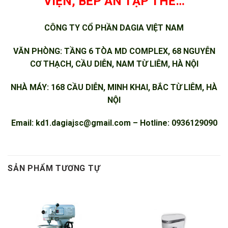
VIỆN, BẾP ĂN TẬP THỂ…
CÔNG TY CỔ PHẦN DAGIA VIỆT NAM
VĂN PHÒNG: TẦNG 6 TÒA MD COMPLEX, 68 NGUYỄN
CƠ THẠCH, CẦU DIỄN, NAM TỪ LIÊM, HÀ NỘI
NHÀ MÁY: 168 CẦU DIỄN, MINH KHAI, BẮC TỪ LIÊM, HÀ
NỘI
Email:
kd1.dagiajsc@gmail.com
– Hotline: 0936129090
SẢN PHẨM TƯƠNG TỰ