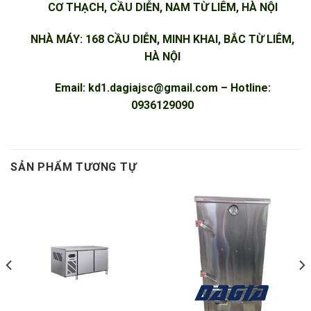
CƠ THẠCH, CẦU DIỄN, NAM TỪ LIÊM, HÀ NỘI
NHÀ MÁY: 168 CẦU DIỄN, MINH KHAI, BẮC TỪ LIÊM,
HÀ NỘI
Email:
kd1.dagiajsc@gmail.com
– Hotline:
0936129090
SẢN PHẨM TƯƠNG TỰ