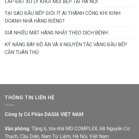
LẮP ĐẶT XỬ LÝ KHÓI MÙI BẾP TẠI HÀ NỘI
TẠI SAO ĐẦU BẾP GIỎI ÍT AI THÀNH CÔNG KHI KINH
DOANH NHÀ HÀNG RIÊNG?
GIÁ NHIỀU MẶT HÀNG NHẢY THEO DỊCH BỆNH
KỸ NĂNG BÀY ĐỒ ĂN VÀ 4 NGUYÊN TẮC VÀNG ĐẦU BẾP
CẦN TUÂN THỦ
THÔNG TIN LIÊN HỆ
Công ty Cổ Phần DAGIA VIỆT NAM
Văn phòng:
Tầng 6, tòa nhà MD COMPLEX, 68 Nguyễn Cơ
Thạch, Cầu Diễn, Nam Từ Liêm, Hà Nội, Việt Nam