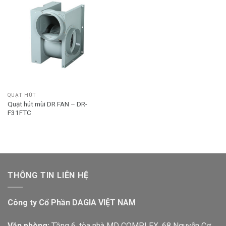
QUẠT HÚT
Quạt hút mùi DR FAN – DR-
F31FTC
THÔNG TIN LIÊN HỆ
Công ty Cổ Phần DAGIA VIỆT NAM
Văn phòng:
Tầng 6, tòa nhà MD COMPLEX, 68 Nguyễn Cơ