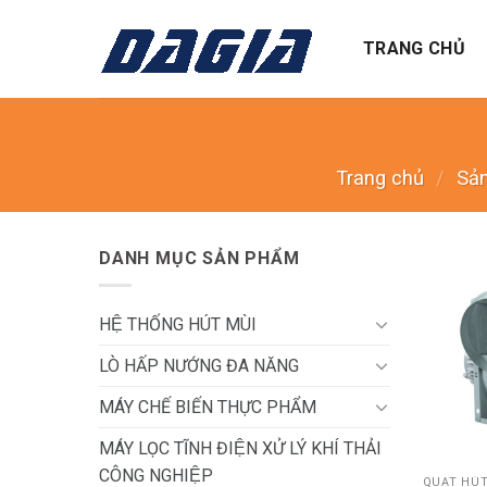
Skip
to
TRANG CHỦ
content
Trang chủ
/
Sả
DANH MỤC SẢN PHẨM
HỆ THỐNG HÚT MÙI
LÒ HẤP NƯỚNG ĐA NĂNG
MÁY CHẾ BIẾN THỰC PHẨM
+
MÁY LỌC TĨNH ĐIỆN XỬ LÝ KHÍ THẢI
CÔNG NGHIỆP
QUẠT HÚ