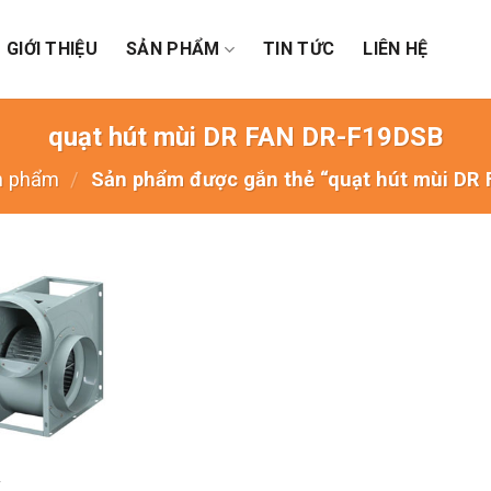
GIỚI THIỆU
SẢN PHẨM
TIN TỨC
LIÊN HỆ
quạt hút mùi DR FAN DR-F19DSB
n phẩm
/
Sản phẩm được gắn thẻ “quạt hút mùi D
T