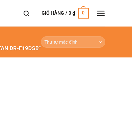
GIỎ HÀNG /
0
₫
0
R FAN DR-F19DSB”