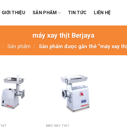
GIỚI THIỆU
SẢN PHẨM
TIN TỨC
LIÊN HỆ
máy xay thịt Berjaya
/
Sản phẩm
/
Sản phẩm được gắn thẻ “máy xay thị
+
HỊT
MÁY XAY THỊT