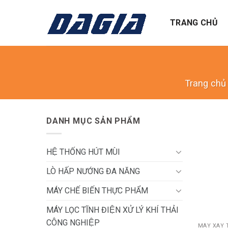
Skip
to
TRANG CHỦ
content
Trang chủ
DANH MỤC SẢN PHẨM
HỆ THỐNG HÚT MÙI
LÒ HẤP NƯỚNG ĐA NĂNG
MÁY CHẾ BIẾN THỰC PHẨM
+
MÁY LỌC TĨNH ĐIỆN XỬ LÝ KHÍ THẢI
CÔNG NGHIỆP
MÁY XAY T