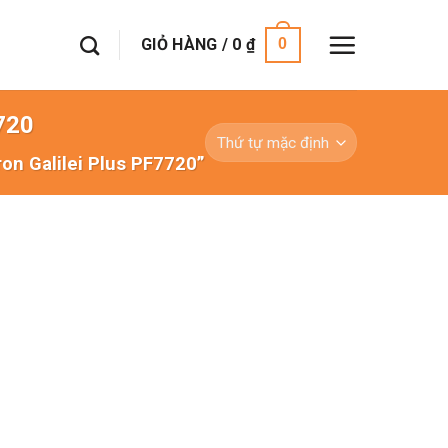
GIỎ HÀNG /
0
₫
0
7720
ron Galilei Plus PF7720”