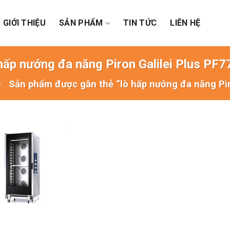
GIỚI THIỆU
SẢN PHẨM
TIN TỨC
LIÊN HỆ
 hấp nướng đa năng Piron Galilei Plus PF
/
Sản phẩm được gắn thẻ “lò hấp nướng đa năng Pi