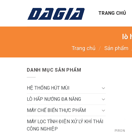
Skip
to
TRANG CHỦ
content
lò
Trang chủ
/
Sản phẩm
DANH MỤC SẢN PHẨM
HỆ THỐNG HÚT MÙI
LÒ HẤP NƯỚNG ĐA NĂNG
MÁY CHẾ BIẾN THỰC PHẨM
+
MÁY LỌC TĨNH ĐIỆN XỬ LÝ KHÍ THẢI
CÔNG NGHIỆP
PIRON