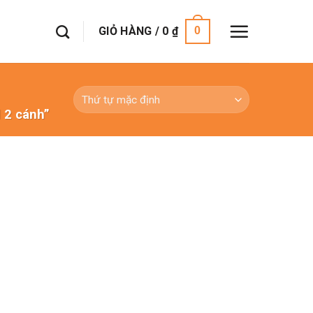
GIỎ HÀNG /
0
₫
0
2 cánh”