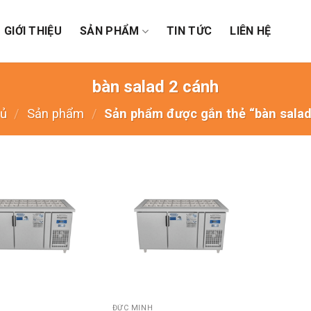
GIỚI THIỆU
SẢN PHẨM
TIN TỨC
LIÊN HỆ
bàn salad 2 cánh
hủ
/
Sản phẩm
/
Sản phẩm được gắn thẻ “bàn salad 
+
ĐỨC MINH